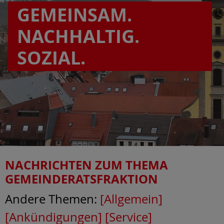
GEMEINSAM.
NACHHALTIG.
SOZIAL.
NACHRICHTEN ZUM THEMA
GEMEINDERATSFRAKTION
Andere Themen:
[Allgemein]
[Ankündigungen]
[Service]