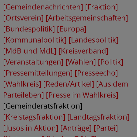
[Gemeindenachrichten]
[Fraktion]
[Ortsverein]
[Arbeitsgemeinschaften]
[Bundespolitik]
[Europa]
[Kommunalpolitik]
[Landespolitik]
[MdB und MdL]
[Kreisverband]
[Veranstaltungen]
[Wahlen]
[Politik]
[Pressemitteilungen]
[Presseecho]
[Wahlkreis]
[Reden/Artikel]
[Aus dem
Parteileben]
[Presse im Wahlkreis]
[Gemeinderatsfraktion]
[Kreistagsfraktion]
[Landtagsfraktion]
[Jusos in Aktion]
[Anträge]
[Partei]